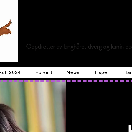
Kennel Limo
Oppdretter av langhåret dverg og kanin d
kull 2024
Forvert
News
Tisper
Han