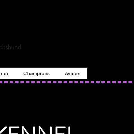
re
achshund
ner
Champions
Avisen