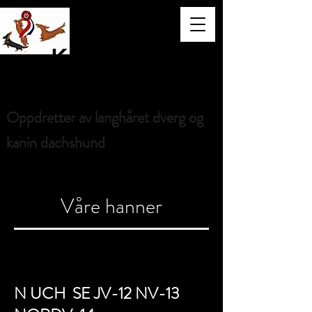
Kennel
Limore
Oppdretter av langhåret dverg og
kanin dachshund
Våre hanner
N UCH SE JV-12 NV-13