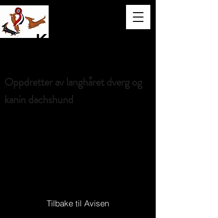
Kennel
Limore
Oppdretter av langhåret dverg og
kanin dachshund
Hundefor
og ernæring
Tilbake til Avisen