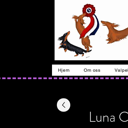
Hjem
Om oss
Valpe
Luna C