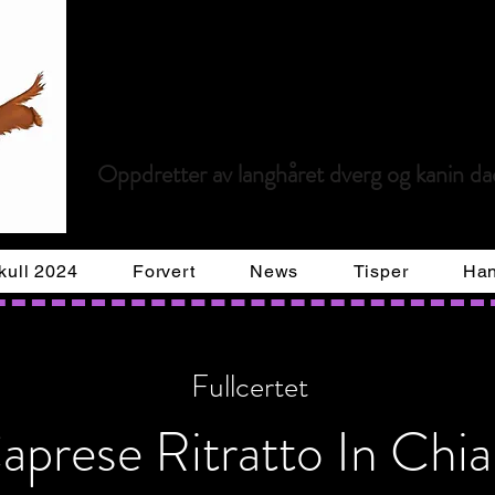
Kennel Limo
Oppdretter av langhåret dverg og kanin d
kull 2024
Forvert
News
Tisper
Han
Fullcertet
aprese Ritratto In Chia