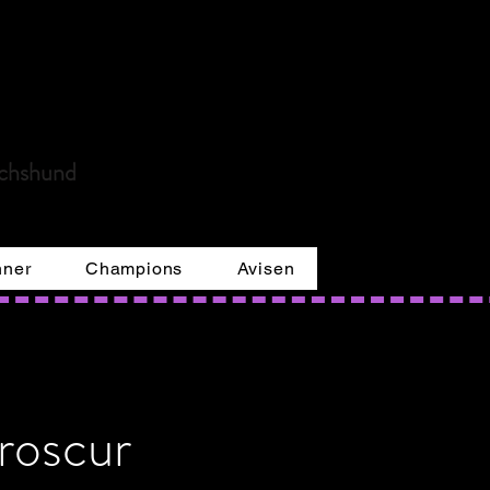
re
achshund
ner
Champions
Avisen
roscur